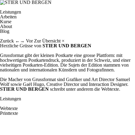
Leistungen
Arbeiten
Kurse
About
Blog
Zurück
←
→
Vor
Zur Übersicht
×
Herzliche Grüsse von
STIER UND BERGEN
Grussformat
gibt der kleinen Postkarte eine grosse Plattform: mit
hochwertigem Post­karten­druck, produziert in der Schweiz, und einer
vielseitigen Post­karten-Edition. Die Sujets der Edition stammen von
nationalen und internationalen Künstlern und Fotografinnen.
Die Macher von Grussformat sind Grafiker und Art Director
Samuel
Wolf
sowie Gaël Hugo, Creative Director und Interaction Designer.
STIER UND BERGEN
schreibt unter anderem die Web­texte.
Leistungen
Webtexte
Printtexte